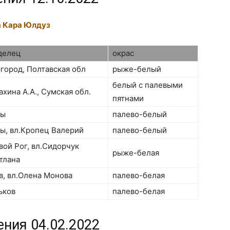
а Кара Юлдуз
делец
окрас
город, Полтавская обл
рыже-белый
белый с палевыми
ахина А.А., Сумская обл.
пятнами
мы
палево-белый
ы, вл.Кропец Валерий
палево-белый
вой Рог, вл.Сидорчук
рыже-белая
тлана
в, вл.Олена Монова
палево-белая
ьков
палево-белая
ения 04.02.2022