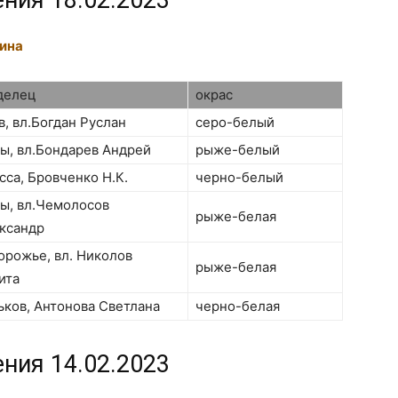
ения 18.02.2023
ина
делец
окрас
в, вл.Богдан Руслан
серо-белый
ы, вл.Бондарев Андрей
рыже-белый
сса, Бровченко Н.К.
черно-белый
ы, вл.Чемолосов
рыже-белая
ксандр
орожье, вл. Николов
рыже-белая
ита
ьков, Антонова Светлана
черно-белая
ения 14.02.2023