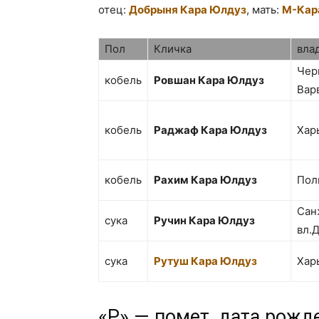
отец:
Добрыня Кара Юлдуз
, мать:
М-Кар
Пол
Кличка
вла
Черн
кобель
Ровшан Кара Юлдуз
Вар
кобель
Раджаф Кара Юлдуз
Хар
кобель
Рахим Кара Юлдуз
Пол
Сан
сука
Ручин Кара Юлдуз
вл.
сука
Рутуш Кара Юлдуз
Хар
«P» — помет, дата рожд