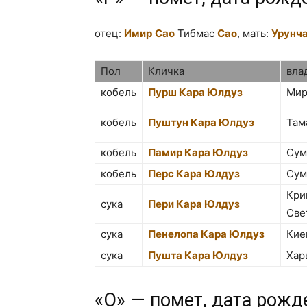
отец:
Имир
Сао
Тибмас
Сао
, мать:
Урунч
Пол
Кличка
вла
кобель
Пурш Кара Юлдуз
Мир
кобель
Пуштун Кара Юлдуз
Там
кобель
Пaмир Кара Юлдуз
Су
кобель
Перс Кара Юлдуз
Сум
Кри
сука
Пери Кара Юлдуз
Све
сука
Пенелопа Кара Юлдуз
Кие
сука
Пушта Кара Юлдуз
Хар
«О» — помет, дата рожд