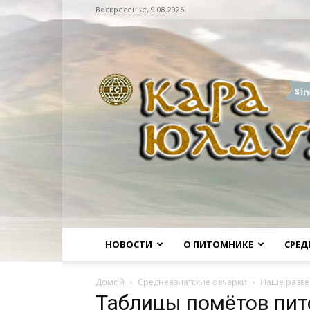
Воскресенье, 9.08.2026
Питомник
НОВОСТИ
О ПИТОМНИКЕ
СРЕД
Домой
Среднеазиатские овчарки
Наше разве
Таблицы помётов пи