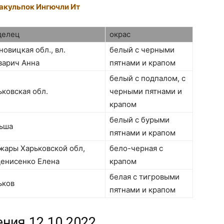
акульпок Ингючли Ит
делец
окрас
овицкая обл., вл.
белый с черными
варич Анна
пятнами и крапом
белый с подпалом, с
ьковская обл.
черными пятнами и
крапом
белый с бурыми
ьша
пятнами и крапом
жары Харьковской обл,
бело-черная с
Денисенко Елена
крапом
белая с тигровыми
ьков
пятнами и крапом
ения 12.10.2022