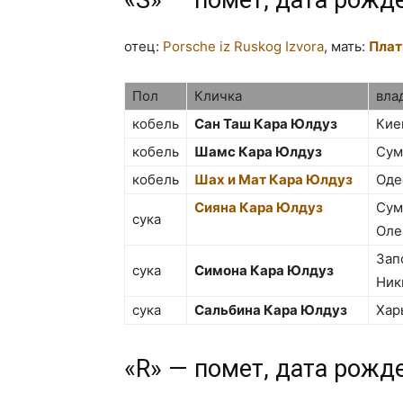
«S» — помет, дата рожд
отец:
Porsche iz Ruskog Izvora
, мать:
Плат
Пол
Кличка
вла
кобель
Сан Таш Кара Юлдуз
Кие
кобель
Шамс Кара Юлдуз
Сум
кобель
Шах и Мат Кара Юлдуз
Оде
Сияна Кара Юлдуз
Сум
сука
Оле
Зап
сука
Симона Кара Юлдуз
Ник
сука
Сальбина Кара Юлдуз
Хар
«R» — помет, дата рожд