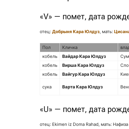
Кара
«V» — помет, дата рожд
отец:
Добрыня Кара Юлдуз
, мать:
Цисан
Юлдуз
Пол
Кличка
вла
кобель
Вайдар Кара Юлдуз
Су
кобель
Вирша Кара Юлдуз
Сло
кобель
Вайгур Кара Юлдуз
Кие
сука
Варта Кара Юлдуз
Вен
«U» — помет, дата рожд
отец: Ekimen iz Doma Rahad, мать: Нафиз