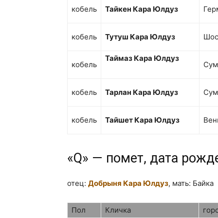
кобель
Тайкен Кара Юлдуз
Гер
кобель
Тутуш Кара Юлдуз
Шос
Таймаз Кара Юлдуз
кобель
Сум
кобель
Тарлан Кара Юлдуз
Сум
кобель
Тайшет Кара Юлдуз
Вен
«Q» — помет, дата рожд
отец:
Добрыня Кара Юлдуз
, мать: Байка
Пол
Кличка
гор