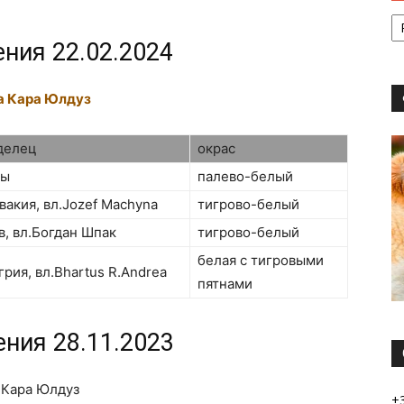
ения 22.02.2024
а Кара Юлдуз
делец
окрас
мы
палево-белый
вакия, вл.Jozef Machyna
тигрово-белый
в, вл.Богдан Шпак
тигрово-белый
белая с тигровыми
грия, вл.Bhartus R.Andrea
пятнами
ения 28.11.2023
а Кара Юлдуз
+