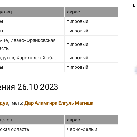
E-
делец
окрас
ы
тигровый
ы
тигровый
мче, Ивано-Франковская
тигровый
асть
одухов, Харьковской обл.
тигровый
ы
тигровый
ения 26.10.2023
дуз
, мать:
Дар Аламгира Елгуль Магиша
делец
окрас
ская область
черно-белый