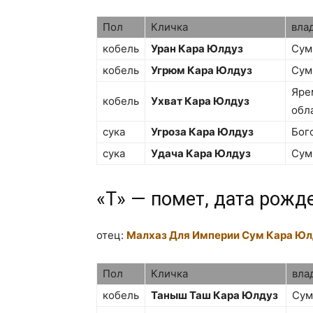
Пол
Кличка
вла
кобель
Уран Кара Юлдуз
Сум
кобель
Угрюм Кара Юлдуз
Сум
Яре
кобель
Ухват Кара Юлдуз
обл
сука
Угроза Кара Юлдуз
Бог
сука
Удача Кара Юлдуз
Сум
«Т» — помет, дата рожд
отец:
Малхаз Для Империи Сум Кара Юл
Пол
Кличка
вла
кобель
Таныш Таш Кара Юлдуз
Сум