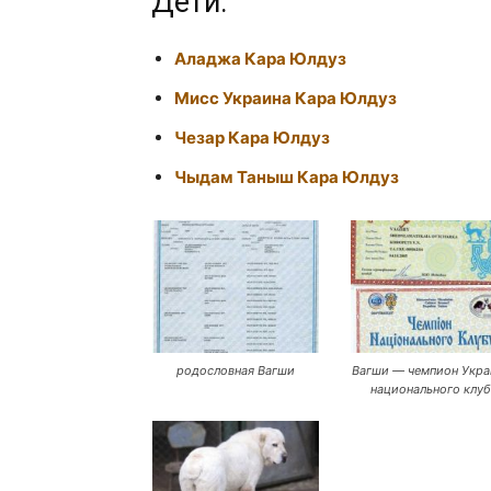
Дети:
Аладжа Кара Юлдуз
Мисс Украина Кара Юлдуз
Чезар Кара Юлдуз
Чыдам Таныш Кара Юлдуз
родословная Вагши
Вагши — чемпион Укра
национального клуб