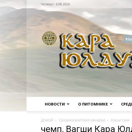
Четверг, 6.08.2026
Питомник
НОВОСТИ
О ПИТОМНИКЕ
СРЕД
Домой
Среднеазиатские овчарки
Наши суки
чемп. Вагши Кара Юл