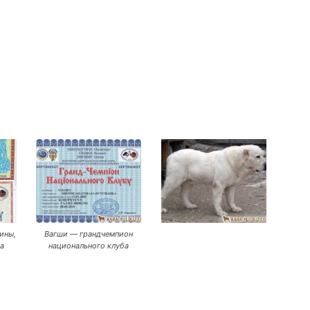
ины,
Вагши — грандчемпион
а
национального клуба