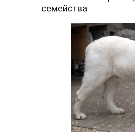
Кара
семейства
Юлдуз