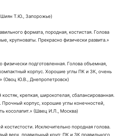
 Шиян Т.Ю., Запорожье)
вильного формата, породная, костистая. Голова
ные, крупноваты. Прекрасно физически развита.»
о физически подготовленная. Голова объемная,
компактный корпус. Хорошие углы ПК и ЗК, очень
 (Овоц Ю.В., Днепропетровск)
 костяк, крепкая, широкотелая, сбалансированная.
 Прочный корпус, хорошие углы конечностей,
ь косолапит.» (Швец И.Л., Москва)
ей костистости. Исключительно породная голова.
ый верх, правильный круп; ПК и ЗК правильного