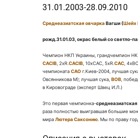
31.01.2003-28.09.2010
Среднеазиатская овчарка
Вагши (
Шейх 
рожд.31.01.03, окрас белый со светло-
Чемпион НКП Украины, грандчемпион НКП
CACIB
, 2xR.
CACIB
, 10xCAC, 5xR.
CAC
, 4xB
чемпионата
САО
г.Киев-2004, лучшая сук
Овсянникова М); лучшая сука,
ВОВ
, побе
в Кировограде (эксперт Швец И.Л.)
Это первая чемпионка-
среднеазиатская
раза полностью выигравшая большие мон
мира
Лютера Саксонию
. Мы по праву го