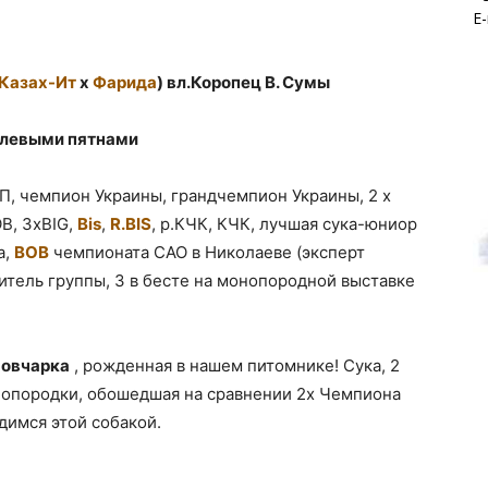
E-
Казах-Ит
х
Фарида
) вл.Коропец В. Сумы
палевыми пятнами
, чемпион Украины, грандчемпион Украины, 2 х
OB, 3xBIG,
Bis
,
R.BIS
, р.КЧК, КЧК, лучшая сука-юниор
а,
ВОВ
чемпионата САО в Николаеве (эксперт
дитель группы, 3 в бесте на монопородной выставке
 овчарка
, рожденная в нашем питомнике! Сука, 2
опородки, обошедшая на сравнении 2х Чемпиона
рдимся этой собакой.