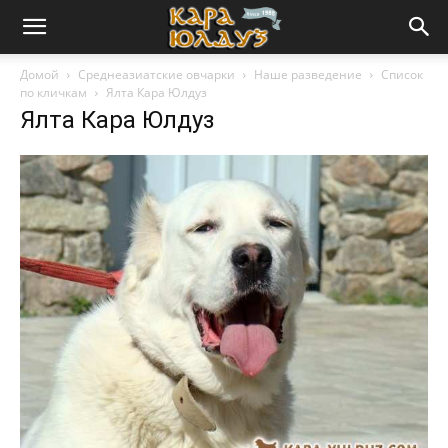
Домой
Среднеазиатские овчарки
Наше разведение
Список
по кличкам
Ялта Кара Юлдуз
Ялта Кара Юлдуз