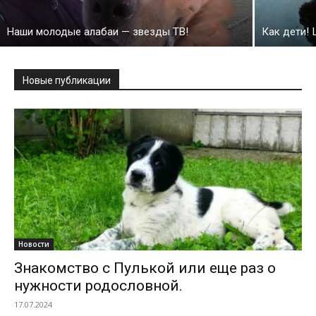
Наши молодые алабаи — звезды ТВ!
Как дети! 
Новые публикации
Новости
Знакомство с Пулькой или еще раз о
нужности родословной.
17.07.2024