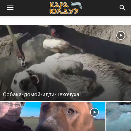
Собака-домой-идти-нехочуха!