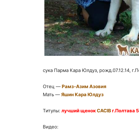
сука Парма Кара Юлдуз, рожд.07.12.14, г.П
Отец —
Рамз-Азим Азовия
Мать —
Яшин Кара Юлдуз
Титулы:
лучший щенок
CACIB
г.Полтава 5
Видео: