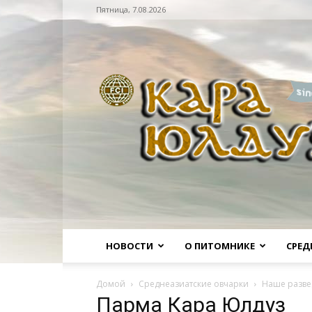
Пятница, 7.08.2026
Питомник
НОВОСТИ
О ПИТОМНИКЕ
СРЕД
Домой
Среднеазиатские овчарки
Наше разве
Парма Кара Юлдуз