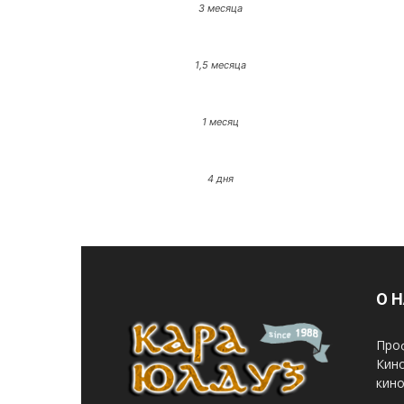
3 месяца
1,5 месяца
1 месяц
4 дня
О 
Про
Кин
кино