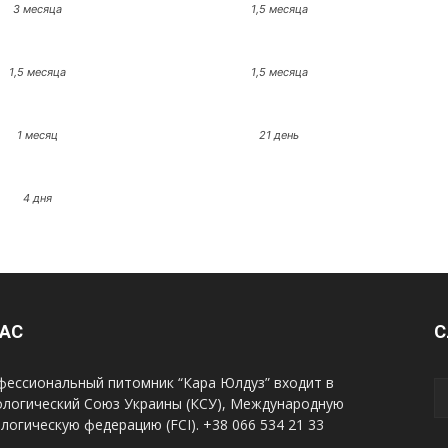
3 месяца
1,5 месяца
1,5 месяца
1,5 месяца
1 месяц
21 день
4 дня
НАС
С
фессиональный питомник “Кара Юлдуз” входит в
ологический Союз Украины (КСУ), Международную
логическую федерацию (FCI). +38 066 534 21 33