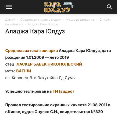
Домой
Среднеазиатские овчарки
Наше разведение
Список
по кличкам
Аладжа Кара Юлдуз
Аладжа Кара Юлдуз
Среднеазиатская овчарка
Аладжа Кара Юлдуз, дата
рождения 1.01.2009 — лето 2019
отец:
ЛАСКЕР БАБЕК НИКОПОЛЬСКИЙ
мать:
ВАГШИ
вл. Коропец В. и Закутайло Д., Сумы
Успешно тестирован на
ТИ
(видео)
Прошел тестирование охранных качеств 21.08.2011 в
г.Киеве, судья Онупко С.Н., свидетельство №320