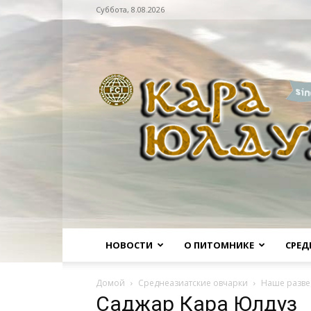
Суббота, 8.08.2026
Питомник
НОВОСТИ
О ПИТОМНИКЕ
СРЕД
Домой
Среднеазиатские овчарки
Наше разве
Саджар Кара Юлдуз