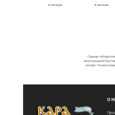
8 месяцев
8 месяцев
Саджар победител
монопородной выстав
эксперт Полина Сим
О 
Про