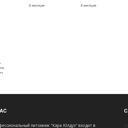
8 месяцев
8 месяцев
ь
ки,
ич
НАС
С
фессиональный питомник “Кара Юлдуз” входит в