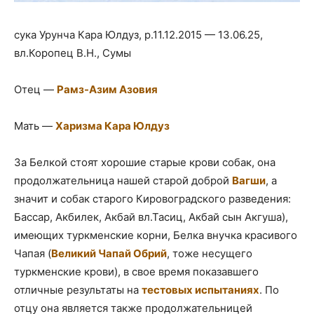
сука Урунча Кара Юлдуз, р.11.12.2015 — 13.06.25,
вл.Коропец В.Н., Сумы
Отец —
Рамз-Азим Азовия
Мать —
Харизма Кара Юлдуз
За Белкой стоят хорошие старые крови собак, она
продолжательница нашей старой доброй
Вагши
, а
значит и собак старого Кировоградского разведения:
Бассар, Акбилек, Акбай вл.Тасиц, Акбай сын Акгуша),
имеющих туркменские корни, Белка внучка красивого
Чапая (
Великий Чапай Обрий
, тоже несущего
туркменские крови), в свое время показавшего
отличные результаты на
тестовых испытаниях
. По
отцу она является также продолжательницей