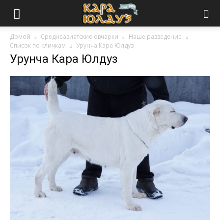
Домой
Среднеазиатские овчарки
Наше разведение
Список по кличкам
Урунча Кара Юлдуз
Урунча Кара Юлдуз