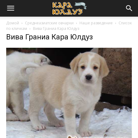
Домой
Среднеазиатские овчарки
Наше разведение
Список
по кличкам
Вива Граниа Кара Юлдуз
Вива Граниа Кара Юлдуз