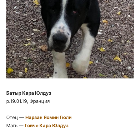
Батыр Кара Юлдуз
р.19.01.19, Франция
Отец —
Нарзан Яcмин Гюли
Мать —
Гойче Кара Юлдуз