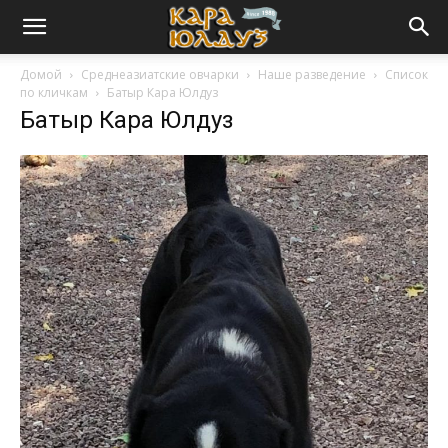
Домой
Среднеазиатские овчарки
Наше разведение
Список
по кличкам
Батыр Кара Юлдуз
Батыр Кара Юлдуз