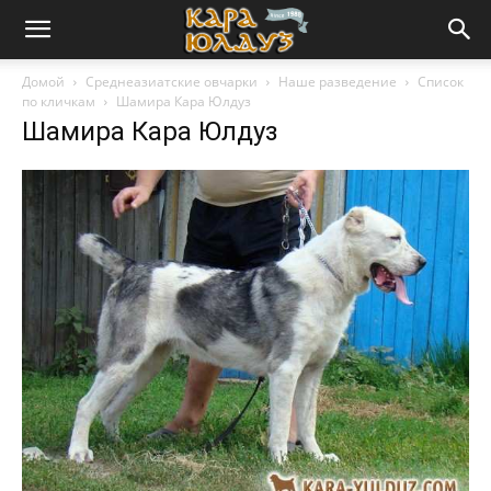
Домой
Среднеазиатские овчарки
Наше разведение
Список
по кличкам
Шамира Кара Юлдуз
Шамира Кара Юлдуз