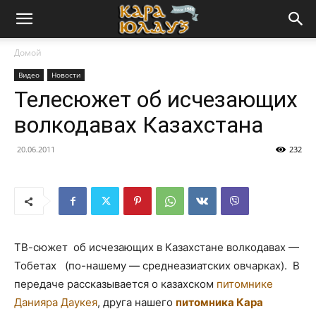
Домой
Видео
Новости
Телесюжет об исчезающих
волкодавах Казахстана
20.06.2011
232
ТВ-сюжет об исчезающих в Казахстане волкодавах —
Тобетах (по-нашему — среднеазиатских овчарках). В
передаче рассказывается о казахском
питомнике
Данияра Даукея
, друга нашего
питомника Кара