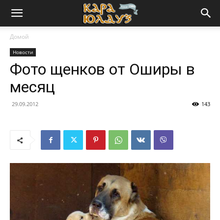
Домой
Новости
Фото щенков от Оширы в
месяц
29.09.2012
143