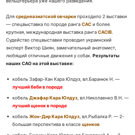
вельштерьера уже нашего разведения.
Для
среднеазиатской овчарки
проходило 2 выставки
— спецвыставка по породе ранга
САС
и более
крупная, международная выставка ранга
CACIB
.
Судейство спецвыставки проводил украинский
эксперт Виктор Шиян, замечательный анатомист,
любящий отличные движения у собак.
Результаты
наших САО на этой выставке:
кобель Зафар-Хан Кара Юлдуз, вл.Баранюк Н. —
лучший беби в породе
кобель
Джафар Кара Юлдуз
, вл.Николаенко В.Н. —
лучший щенок в породе
кобель
Жон-Дир Кара Юлдуз
, вл.Рыбалка Р. — 2-
большая перспектива в классе
щенков