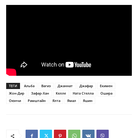
ТЕГИ
Альба
Вагиз
Джаннат
Джафар
Екимен
Жон-Дир
Зафар-Хан
Келле
Ната Стелла
Ошира
Оюнчи
Рамштайн
Ялта
Ямал
Яшин