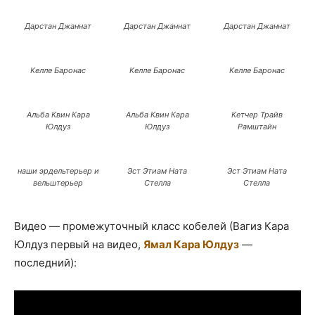
Дарстан Джаннат
Дарстан Джаннат
Дарстан Джаннат
Келле Баронас
Келле Баронас
Келле Баронас
Альба Квин Кара
Альба Квин Кара
Кетчер Трайв
Юлдуз
Юлдуз
Рамштайн
наши эрдельтерьер и
Эст Этиам Ната
Эст Этиам Ната
вельштерьер
Стелла
Стелла
Видео — промежуточный класс кобелей (Вагиз Кара
Юлдуз первый на видео,
Ямал Кара Юлдуз
—
последний):