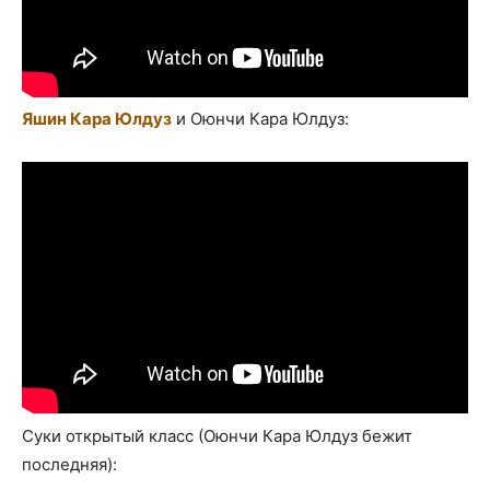
Яшин Кара Юлдуз
и Оюнчи Кара Юлдуз:
Суки открытый класс (Оюнчи Кара Юлдуз бежит
последняя):