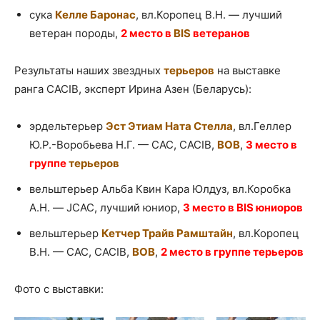
сука
Келле Баронас
, вл.Коропец В.Н. — лучший
ветеран породы,
2 место в
BIS
ветеранов
Результаты наших звездных
терьеров
на выставке
ранга CACIB, эксперт Ирина Азен (Беларусь):
эрдельтерьер
Эст Этиам Ната Стелла
, вл.Геллер
Ю.Р.-Воробьева Н.Г. — САС, CACIB,
ВОВ
,
3 место в
группе
терьеров
вельштерьер Альба Квин Кара Юлдуз, вл.Коробка
А.Н. — JCAC, лучший юниор,
3 место в BIS юниоров
вельштерьер
Кетчер Трайв Рамштайн
, вл.Коропец
В.Н. — САС, CACIB,
ВОВ
,
2 место в группе терьеров
Фото с выставки: