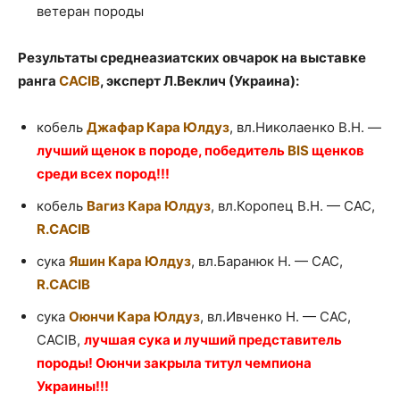
ветеран породы
Результаты среднеазиатских овчарок на выставке
ранга
CACIB
, эксперт Л.Веклич (Украина):
кобель
Джафар Кара Юлдуз
, вл.Николаенко В.Н. —
лучший щенок в породе, победитель
BIS
щенков
среди всех пород!!!
кобель
Вагиз Кара Юлдуз
, вл.Коропец В.Н. — САС,
R.CACIB
сука
Яшин Кара Юлдуз
, вл.Баранюк Н. — САС,
R.CACIB
сука
Оюнчи Кара Юлдуз
, вл.Ивченко Н. — САС,
CACIB,
лучшая сука и лучший представитель
породы! Оюнчи закрыла титул чемпиона
Украины!!!