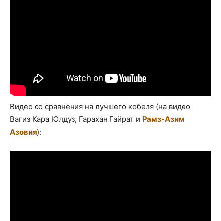
Видео со сравнения на лучшего кобеля (на видео
Вагиз Кара Юлдуз, Гарахан Гайрат и
Рамз-Азим
Азовия
):