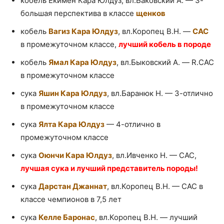
кобель Екимен Кара Юлдуз, вл.Баковский А. — 3-
большая перспектива в классе
щенков
кобель
Вагиз Кара Юлдуз
, вл.Коропец В.Н. —
САС
в промежуточном классе,
лучший кобель в породе
кобель
Ямал Кара Юлдуз
, вл.Быковский А. — R.CAC
в промежуточном классе
сука
Яшин Кара Юлдуз
, вл.Баранюк Н. — 3-отлично
в промежуточном классе
сука
Ялта Кара Юлдуз
— 4-отлично в
промежуточном классе
сука
Оюнчи Кара Юлдуз
, вл.Ивченко Н. — САС,
лучшая сука и лучший представитель породы!
сука
Дарстан Джаннат
, вл.Коропец В.Н. — САС в
классе чемпионов в 7,5 лет
сука
Келле Баронас
, вл.Коропец В.Н. — лучший