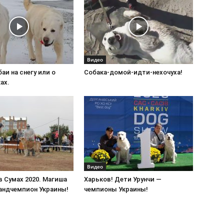
Видео
аи на снегу или о
Собака-домой-идти-нехочуха!
ах.
Видео
 Сумах 2020. Магиша
Харьков! Дети Урунчи —
андчемпион Украины!
чемпионы Украины!