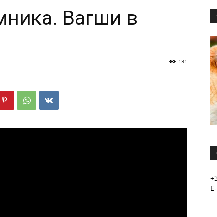
мника. Вагши в
131
+
E