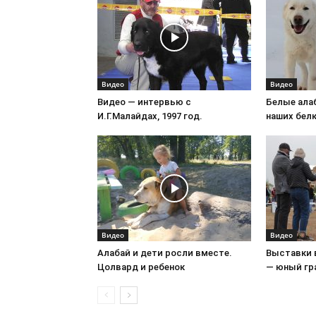
Видео
Видео
Видео — интервью с
Белые алаб
И.Г.Малайдах, 1997 год.
наших белк
Видео
Видео
Алабай и дети росли вместе.
Выставки в
Цолвард и ребенок
— юный гр