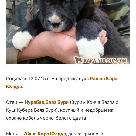
Родилась 12.02.15 г. На продажу сука
Ракша Кара
Юлдуз
.
Отец —
Нурабад Баяз Бури
(Зурим Конча Заспа х
Куш-Кубера Баяз Бури), крупный и недобрый на
охране кобель черно-белого цвета
Мать —
Эйша Кара Юлдуз
, дочка крупного