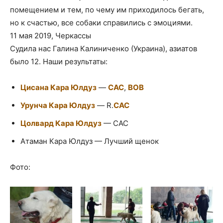
помещением и тем, по чему им приходилось бегать,
но к счастью, все собаки справились с эмоциями.
11 мая 2019, Черкассы
Судила нас Галина Калиниченко (Украина), азиатов
было 12. Наши результаты:
Цисана Кара Юлдуз
—
САС
,
ВОВ
Урунча Кара Юлдуз
— R.
CAC
Цолвард Кара Юлдуз
— САС
Атаман Кара Юлдуз — Лучший щенок
Фото: