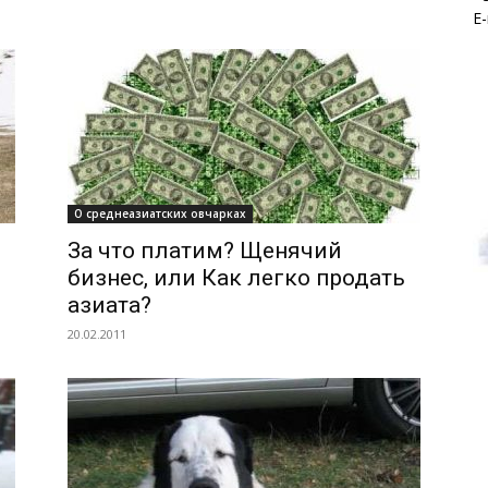
E-
О среднеазиатских овчарках
За что платим? Щенячий
бизнес, или Как легко продать
азиата?
20.02.2011