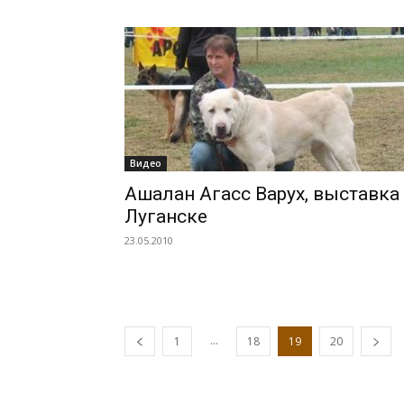
Видео
Ашалан Агасс Варух, выставка
Луганске
23.05.2010
...
1
18
19
20