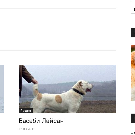
Родня
Васаби Лайсaн
13.03.2011
+