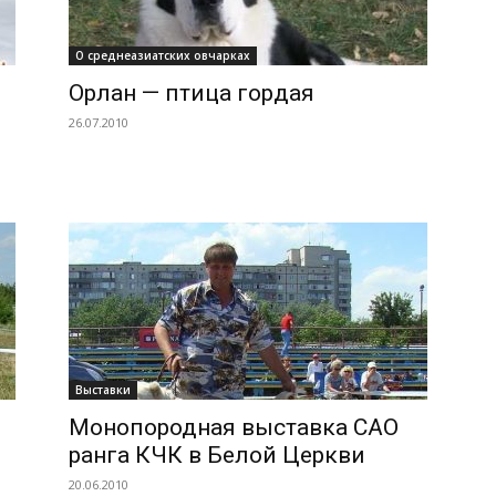
О среднеазиатских овчарках
Орлан — птица гордая
26.07.2010
Выставки
Монопородная выставка САО
ранга КЧК в Белой Церкви
20.06.2010