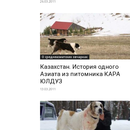
26.03.2011
О среднеазиатских овчарках
Казахстан. История одного
Азиата из питомника КАРА
ЮЛДУЗ
13.03.2011