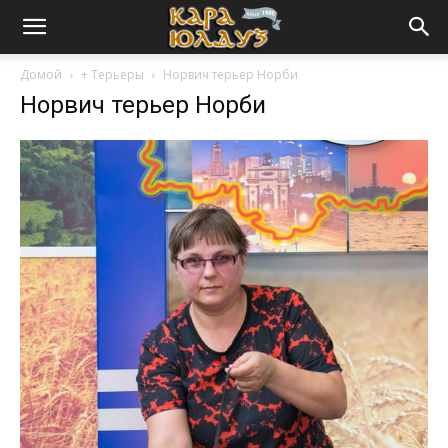
Домой
+ Терьеры
Норвич терьер Норби
Норвич терьер Норби