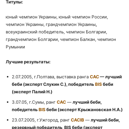
Титулы:
юный чемпион Украины, юный чемпион России,
чемпион Украины, грандчемпион Украины
,
всеукраинский победитель, чемпион Болгарии,
грандчемпион Болгарии, чемпион Балкан, чемпион
Румынии
Лучшие результаты:
2.07.2005, г.Полтава, выставка ранга
САС
— лучший
беби (эксперт Слукин С.), победитель
BIS
беби
(эксперт Палий Н.)
3.07.05, г.Сумы, ранг
САС
—
лучший беби,
победитель
BIS
беби (эксперт Крыжановская Н.А.)
23.07.2005, г.Ужгород, ранг
CACIB
—
лучший беби,
резервный победитель BIS беби (эксперт