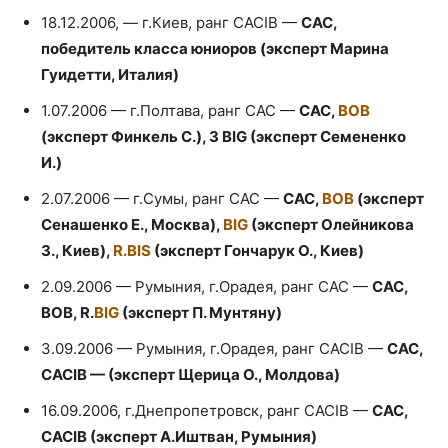
18.12.2006, — г.Киев, ранг CACIB —
САС,
победитель класса юниоров (эксперт Марина
Гуидетти, Италия)
1.07.2006 — г.Полтава, ранг САС —
САС,
ВОВ
(эксперт Финкель С.), 3 ВIG (эксперт Семененко
И.)
2.07.2006 — г.Сумы, ранг САС —
САС,
ВОВ
(эксперт
Сенашенко Е., Москва),
BIG
(эксперт Олейникова
З., Киев),
R.BIS
(эксперт Гончарук О., Киев)
2.09.2006 — Румыния, г.Орадея, ранг САС —
САС,
ВОВ, R.
BIG
(эксперт П. Мунтяну)
3.09.2006 — Румыния, г.Орадея, ранг CACIB —
СAC,
CACIB — (эксперт Щерица О., Молдова)
16.09.2006, г.Днепропетровск, ранг CACIB —
CAC,
CACIB (эксперт А.Иштван, Румыния)