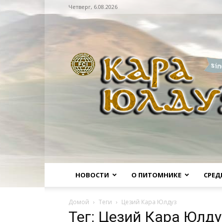
Четверг, 6.08.2026
Питомник
НОВОСТИ
О ПИТОМНИКЕ
СРЕД
Домой
Теги
Цезий Кара Юлдуз
Тег: Цезий Кара Юлду