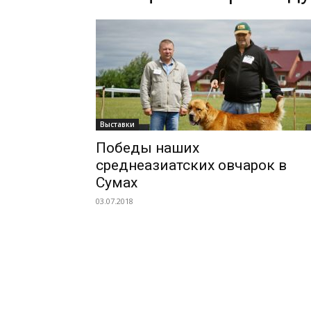
Кара
Юлдуз
Выставки
Победы наших
среднеазиатских овчарок в
Сумах
03.07.2018