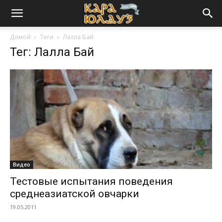
Домой
Теги
Лалла Бай
Тег: Лалла Бай
Видео
Тестовые испытания поведения
среднеазиатской овчарки
19.05.2011