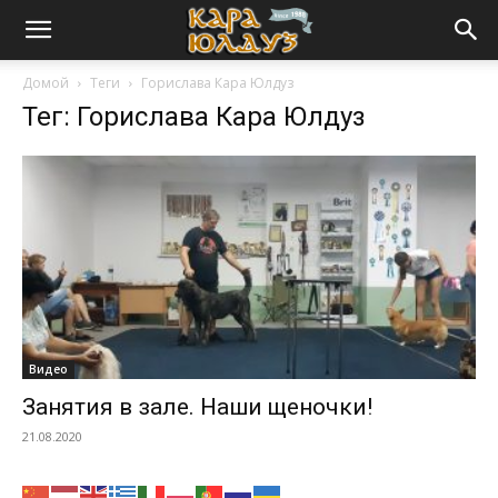
Домой
Теги
Горислава Кара Юлдуз
Тег: Горислава Кара Юлдуз
Видео
Занятия в зале. Наши щеночки!
21.08.2020