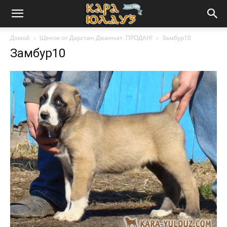
Домой
Щенок от Дарстан Джаннат. ПРОДАН!
Замбур10
Замбур10