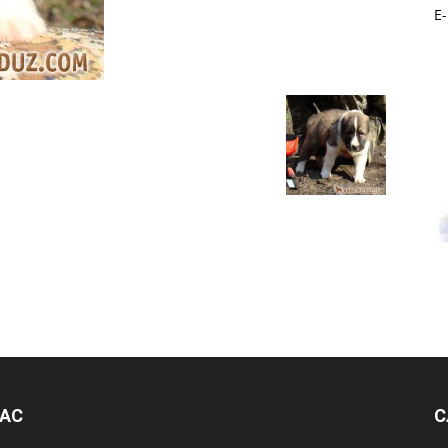
E
НАС
С