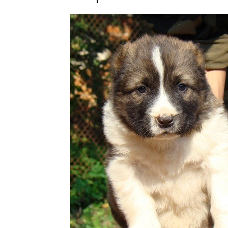
Кара
Юлдуз