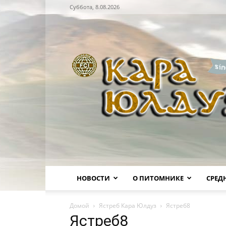
Суббота, 8.08.2026
Питомник
НОВОСТИ
О ПИТОМНИКЕ
СРЕД
Домой
Ястреб Кара Юлдуз
Ястреб8
Ястреб8