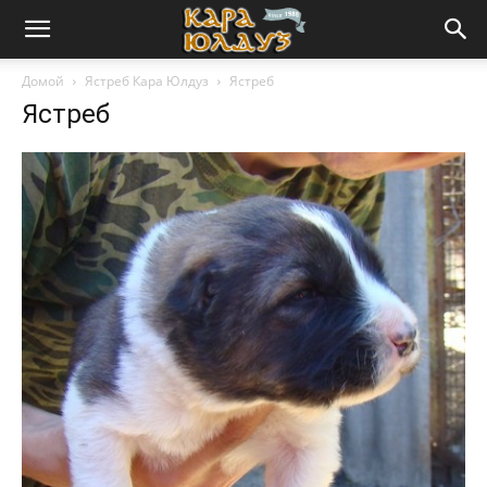
Домой
Ястреб Кара Юлдуз
Ястреб
Ястреб