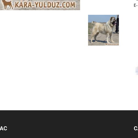
E
НАС
С