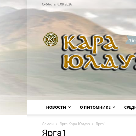
Суббота, 8.08.2026
Питомник
НОВОСТИ
О ПИТОМНИКЕ
СРЕД
Домой
Ярга Кара Юлдуз
Ярга1
Ярга1