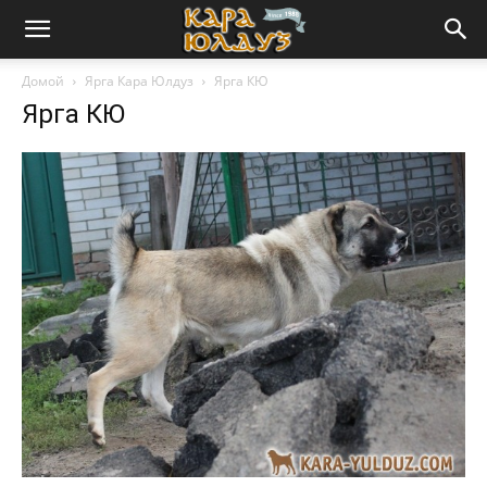
Домой
Ярга Кара Юлдуз
Ярга КЮ
Ярга КЮ