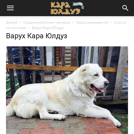
Домой
Среднеазиатские овчарки
Наше разведение
Список
по кличкам
Варух Кара Юлдуз
Варух Кара Юлдуз