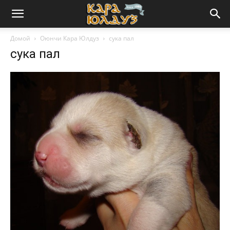
Домой
Оюнчи Кара Юлдуз
сука пал
сука пал