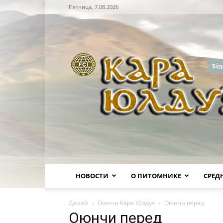
Пятница, 7.08.2026
Питомник
НОВОСТИ
О ПИТОМНИКЕ
СРЕД
Домой
Оюнчи Кара Юлдуз
Оюнчи перед
Оюнчи перед