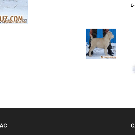
E
НАС
С