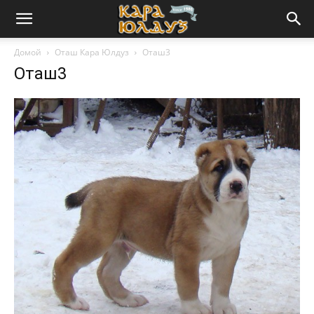
Домой
Оташ Кара Юлдуз
Оташ3
Оташ3