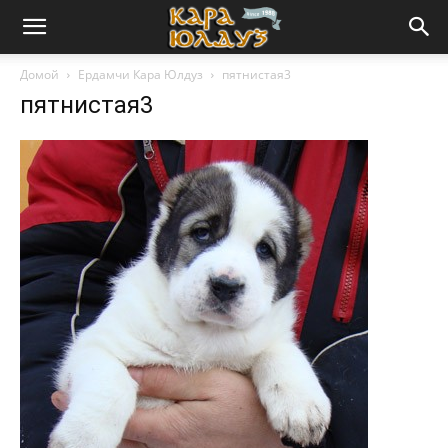
Домой
Ердамчи Кара Юлдуз
пятнистая3
пятнистая3