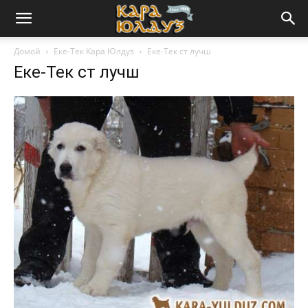
Домой
Еке-Тек Кара Юлдуз
Еке-Тек ст лучш
Еке-Тек ст лучш