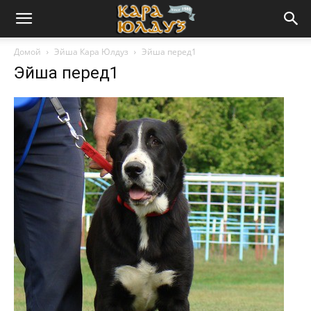
Домой
Эйша Кара Юлдуз
Эйша перед1
Эйша перед1