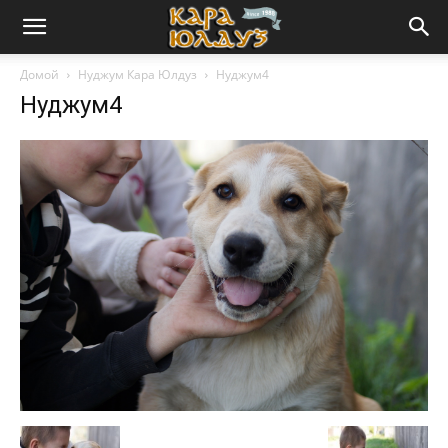
Домой
Нуджум Кара Юлдуз
Нуджум4
Нуджум4