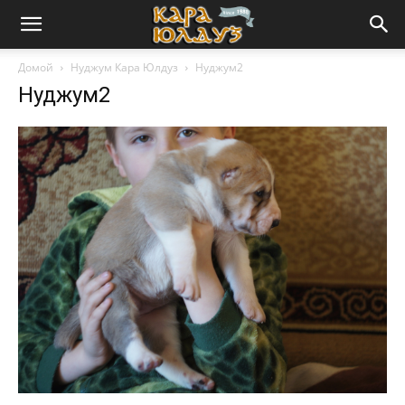
Домой
Нуджум Кара Юлдуз
Нуджум2
Нуджум2