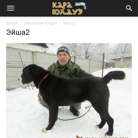
Домой
Эйша Кара Юлдуз
Эйша2
Эйша2